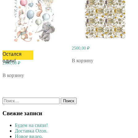
2500,00
₽
Остался
один!
В корзину
2500,00
₽
В корзину
Найти:
Свежие записи
Будем на связи!
Доставка Ozon.
Новое видео.