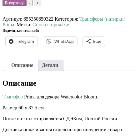
Количество
В корзину
-
+
товара
Трансфер
Prima
Артикул:
655350650322
Категория:
Трансферы (натирки)
Watercolor
Prima.
Метка:
Снова в продаже!
Bloom
Поделиться ссылкой:
Telegram
WhatsApp
Ещё
Описание
Детали
Описание
Трансфер
Prima для декора Watercolor Bloom.⠀
Размер 60 х 87,5 см. ⠀⠀ ⠀⠀
После оплаты отправляется СДЭКом, Почтой России. ⠀⠀
Доставка оплачивается отдельно при получении товара. ⠀⠀
⠀⠀