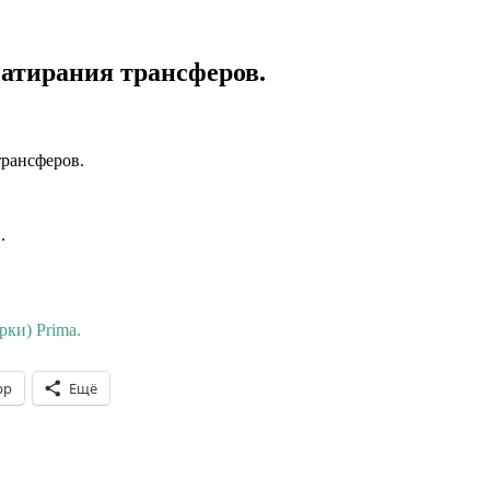
атирания трансферов.
трансферов.
.
ки) Prima.
pp
Ещё