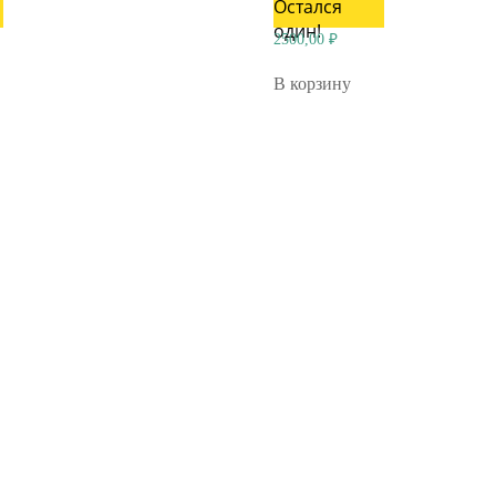
Остался
один!
2500,00
₽
В корзину