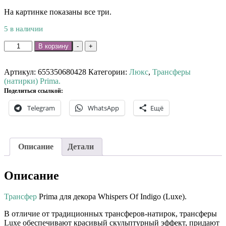
На картинке показаны все три.
5 в наличии
Количество
В корзину
-
+
товара
Трансфер
Prima
Артикул:
655350680428
Категории:
Люкс
,
Трансферы
Whispers
(натирки) Prima.
Of
Поделиться ссылкой:
Indigo
Telegram
WhatsApp
Ещё
(Luxe).
Описание
Детали
Описание
Трансфер
Prima для декора Whispers Of Indigo (Luxe).
В отличие от традиционных трансферов-натирок, трансферы
Luxe обеспечивают красивый скульптурный эффект, придают