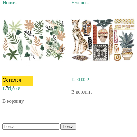
House.
Essence.
Остался
1200,00
₽
один!
1200,00
₽
В корзину
В корзину
Найти: