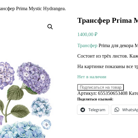
ансфер Prima Mystic Hydrangea.
Трансфер Prima M
1400,00
₽
Трансфер
Prima для декора M
Состоит из трёх листов. Каж
На картинке показаны все т
Нет в наличии
Подписаться на товар
Артикул:
655350653408
Кат
Поделиться ссылкой:
Telegram
WhatsA