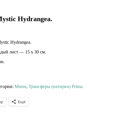
ystic Hydrangea.
ystic Hydrangea.⠀
дый лист — 15 х 30 см.
ри.
егории:
Мини
,
Трансферы (натирки) Prima.
pp
Ещё