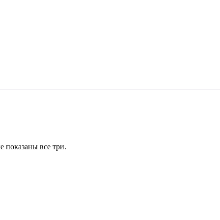
е показаны все три.
⠀