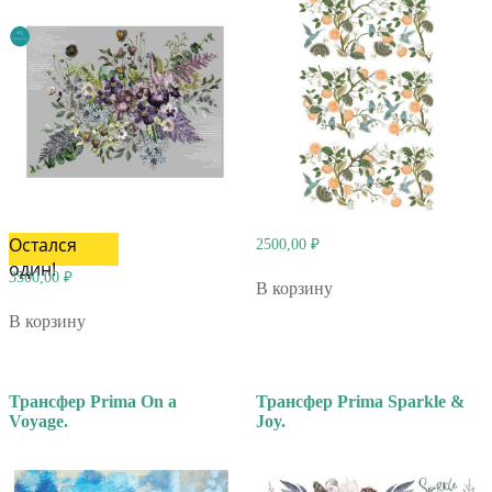
Остался
2500,00
₽
один!
3500,00
₽
В корзину
В корзину
Трансфер Prima On a
Трансфер Prima Sparkle &
Voyage.
Joy.