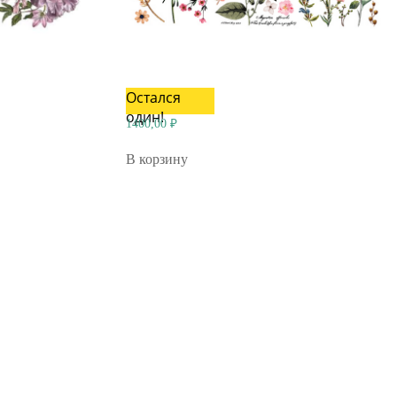
Остался
один!
1400,00
₽
В корзину