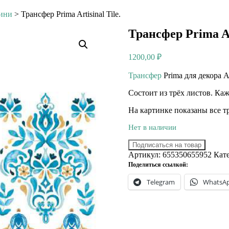
ини
>
Трансфер Prima Artisinal Tile.
Трансфер Prima Art
1200,00
₽
Трансфер
Prima для декора Ar
Состоит из трёх листов. Каж
На картинке показаны все т
Нет в наличии
Подписаться на товар
Артикул:
655350655952
Кат
Поделиться ссылкой:
Telegram
WhatsA