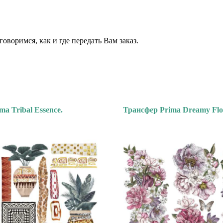
 ⠀⠀
⠀
воримся, как и где передать Вам заказ.
a Tribal Essence.
Трансфер Prima Dreamy Flor