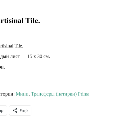
isinal Tile.
tisinal Tile.⠀
дый лист — 15 х 30 см.
ри.
егории:
Мини
,
Трансферы (натирки) Prima.
pp
Ещё