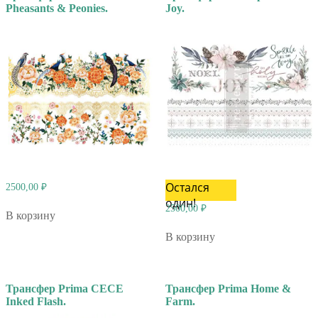
Pheasants & Peonies.
Joy.
Остался
2500,00
₽
один!
2500,00
₽
В корзину
В корзину
Трансфер Prima CECE
Трансфер Prima Home &
Inked Flash.
Farm.