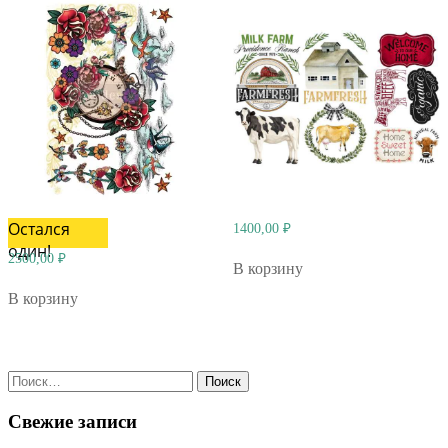
Остался
1400,00
₽
один!
2500,00
₽
В корзину
В корзину
Найти:
Свежие записи