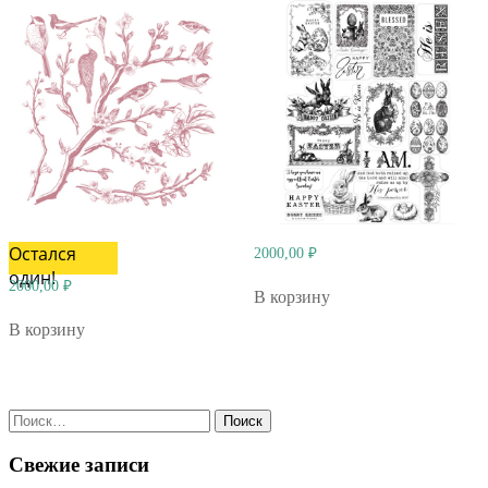
Остался
2000,00
₽
один!
2000,00
₽
В корзину
В корзину
Найти:
Свежие записи