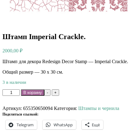
Штамп Imperial Crackle.
2000,00
₽
Штамп для декора Redesign Decor Stamp — Imperial Crackle.
Общий размер — 30 х 30 см.
3 в наличии
Количество
В корзину
-
+
товара
Штамп
Imperial
Артикул:
655350650094
Категория:
Штампы и чернила
Crackle.
Поделиться ссылкой:
Telegram
WhatsApp
Ещё