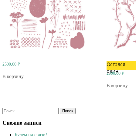
Остался
2500,00
₽
один!
2000,00
₽
В корзину
В корзину
Найти:
Свежие записи
Будем на связи!