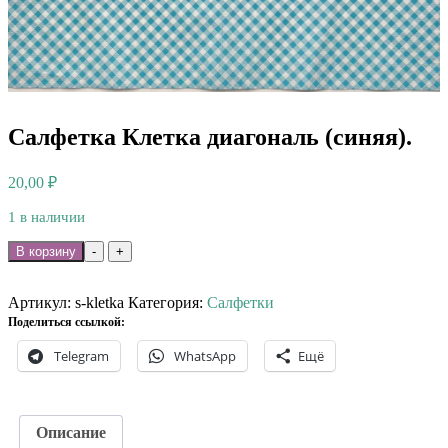
Салфетка Клетка диагональ (синяя).
20,00
₽
1 в наличии
Количество
В корзину
-
+
товара
Салфетка
Клетка
Артикул:
s-kletka
Категория:
Салфетки
диагональ
Поделиться ссылкой:
(синяя).
Telegram
WhatsApp
Ещё
Описание