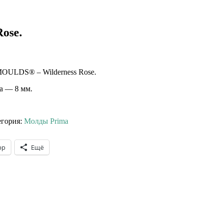
ose.
LDS® – Wilderness Rose.
а — 8 мм.
егория:
Молды Prima
pp
Ещё