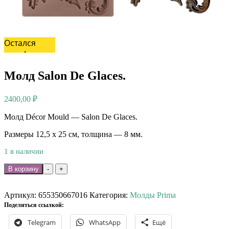
Остался
один!
Молд Salon De Glaces.
2400,00
₽
Молд Décor Mould — Salon De Glaces.
Размеры 12,5 х 25 см, толщина — 8 мм.
1 в наличии
Количество
В корзину
-
+
товара
Молд
Salon
Артикул:
655350667016
Категория:
Молды Prima
De
Поделиться ссылкой:
Glaces.
Telegram
WhatsApp
Ещё