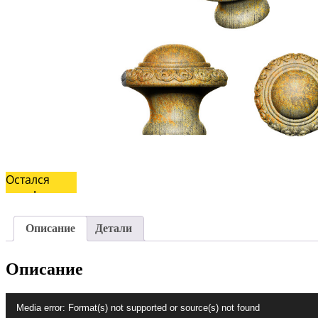
Остался
один!
Описание
Детали
Описание
Видеоплеер
Media error: Format(s) not supported or source(s) not found