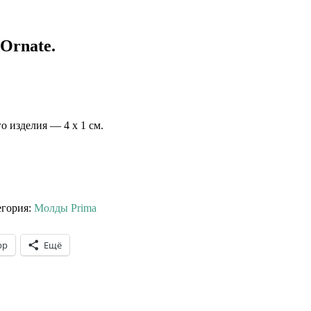
Ornate.
 изделия — 4 х 1 см.
егория:
Молды Prima
pp
Ещё