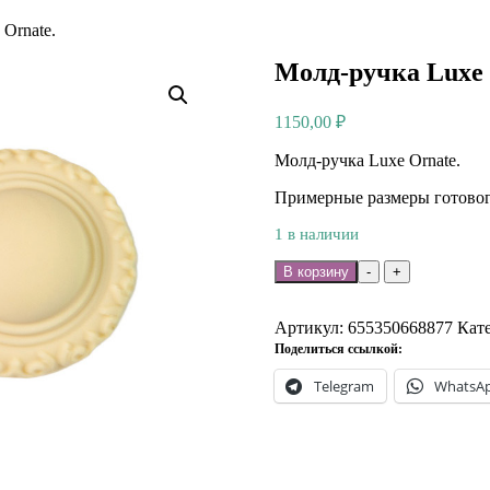
Ornate.
Молд-ручка Luxe 
1150,00
₽
Молд-ручка Luxe Ornate.
Примерные размеры готового
1 в наличии
Количество
В корзину
-
+
товара
Молд-
ручка
Артикул:
655350668877
Кат
Luxe
Поделиться ссылкой:
Ornate.
Telegram
WhatsA