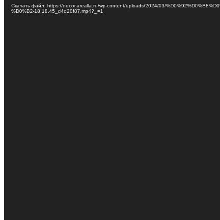
Скачать файл: https://decor.arealla.ru/wp-content/uploads/2024/03/%D0%92%D0%
%D0%B2-18.18.45_d4d20f87.mp4?_=1