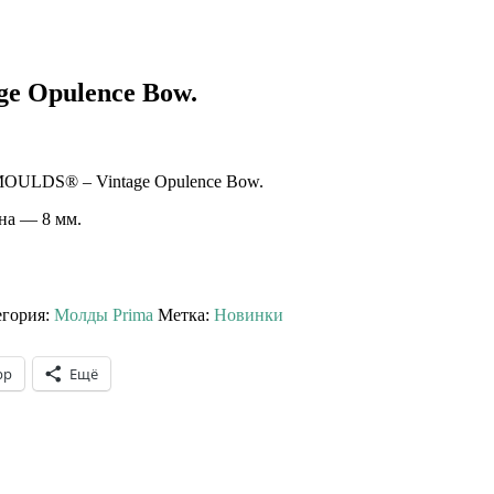
ge Opulence Bow.
LDS® – Vintage Opulence Bow.
ина — 8 мм.
егория:
Молды Prima
Метка:
Новинки
pp
Ещё