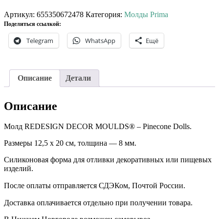
Молд
Prima
Артикул:
655350672478
Категория:
Молды Prima
Pinecone
Поделиться ссылкой:
Dolls.
Telegram
WhatsApp
Ещё
Описание
Детали
Описание
Молд REDESIGN DECOR MOULDS® – Pinecone Dolls.
Размеры 12,5 х 20 см, толщина — 8 мм.
Силиконовая форма для отливки декоративных или пищевых
изделий.
После оплаты отправляется СДЭКом, Почтой России. ⠀
Доставка оплачивается отдельно при получении товара. ⠀