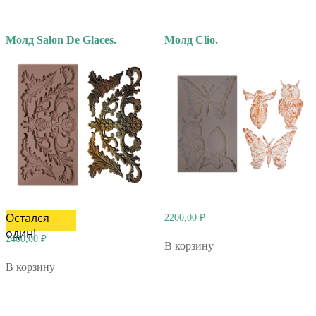
Молд Salon De Glaces.
Молд Clio.
Остался
2200,00
₽
один!
2400,00
₽
В корзину
В корзину