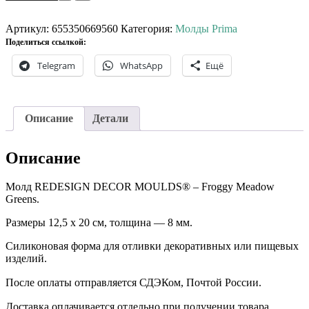
товара
Молд
Prima
Артикул:
655350669560
Категория:
Молды Prima
Froggy
Поделиться ссылкой:
Meadow
Telegram
WhatsApp
Ещё
Greens.
Описание
Детали
Описание
Молд REDESIGN DECOR MOULDS® – Froggy Meadow
Greens.
Размеры 12,5 х 20 см, толщина — 8 мм.
Силиконовая форма для отливки декоративных или пищевых
изделий.
После оплаты отправляется СДЭКом, Почтой России. ⠀
Доставка оплачивается отдельно при получении товара. ⠀