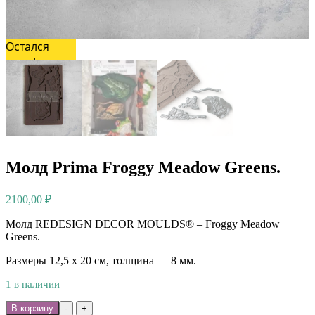
Остался
один!
Молд Prima Froggy Meadow Greens.
2100,00
₽
Молд REDESIGN DECOR MOULDS® – Froggy Meadow
Greens.
Размеры 12,5 х 20 см, толщина — 8 мм.
1 в наличии
Количество
В корзину
-
+