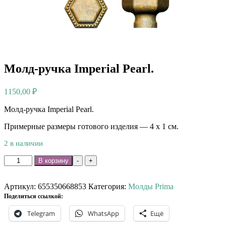
Молд-ручка Imperial Pearl.
1150,00
₽
Молд-ручка Imperial Pearl.
Примерные размеры готового изделия — 4 х 1 см.
2 в наличии
Количество
В корзину
-
+
товара
Молд-
ручка
Артикул:
655350668853
Категория:
Молды Prima
Imperial
Поделиться ссылкой:
Pearl.
Telegram
WhatsApp
Ещё