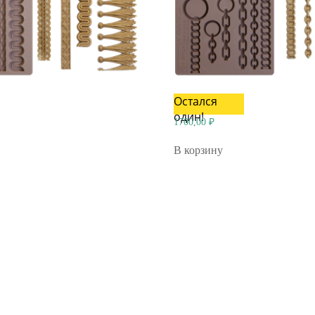
Остался
один!
1700,00
₽
В корзину