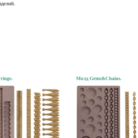
зделий.
ringe.
Молд Gems&Chains.