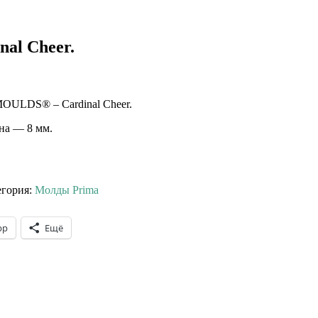
nal Cheer.
LDS® – Cardinal Cheer.
ина — 8 мм.
егория:
Молды Prima
pp
Ещё