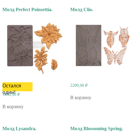
Молд Perfect Poinsettia.
Молд Clio.
Остался
2200,00
₽
один!
1850,00
₽
В корзину
В корзину
Молд Lysandra.
Молд Blossoming Spring.