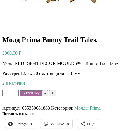
Молд Prima Bunny Trail Tales.
2000,00
₽
Молд REDESIGN DECOR MOULDS® – Bunny Trail Tales.
Размеры 12,5 х 20 см, толщина — 8 мм.
2 в наличии
Количество
В корзину
-
+
товара
Молд
Prima
Артикул:
655350681883
Категория:
Молды Prima
Bunny
Поделиться ссылкой:
Trail
Telegram
WhatsApp
Ещё
Tales.