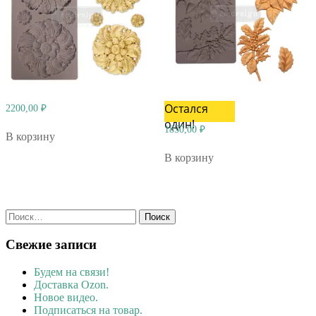
Остался
2200,00
₽
один!
1850,00
₽
В корзину
В корзину
Найти:
Свежие записи
Будем на связи!
Доставка Ozon.
Новое видео.
Подписаться на товар.