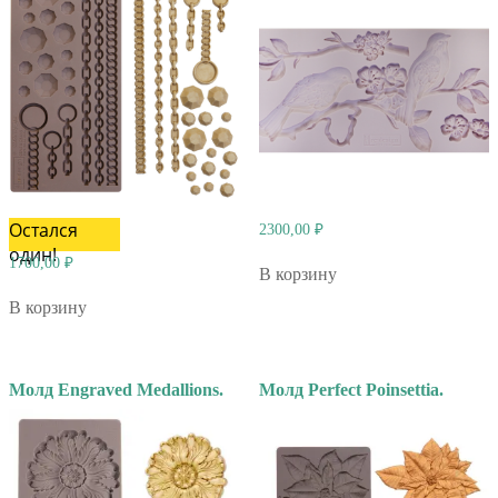
Остался
2300,00
₽
один!
1700,00
₽
В корзину
В корзину
Молд Engraved Medallions.
Молд Perfect Poinsettia.