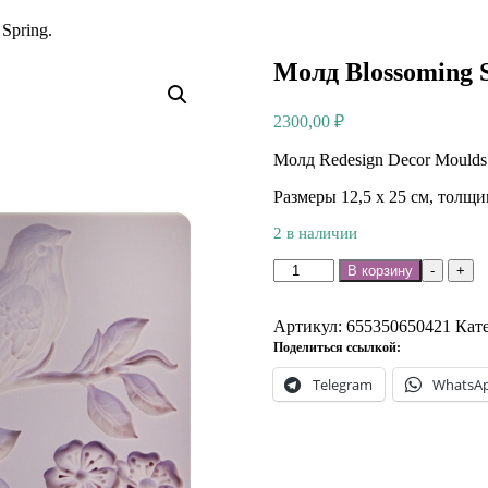
Spring.
Молд Blossoming S
2300,00
₽
Молд Redesign Decor Moulds 
Размеры 12,5 х 25 см, толщ
2 в наличии
Количество
В корзину
-
+
товара
Молд
Blossoming
Артикул:
655350650421
Кат
Spring.
Поделиться ссылкой:
Telegram
WhatsA