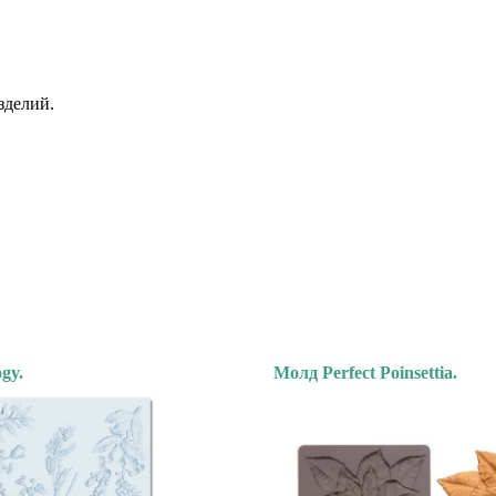
зделий.
gy.
Молд Perfect Poinsettia.