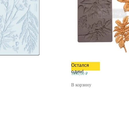
Остался
один!
1850,00
₽
В корзину