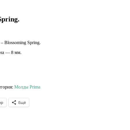
pring.
– Blossoming Spring.
ина — 8 мм.
егория:
Молды Prima
pp
Ещё