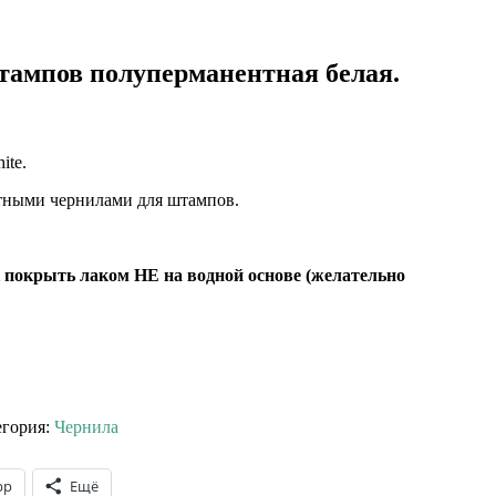
тампов полуперманентная белая.
ite.
тными чернилами для штампов.
 покрыть лаком НЕ на водной основе (желательно
егория:
Чернила
pp
Ещё