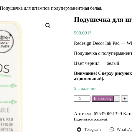
Подушечка для штампов полуперманентная белая.
Подушечка для ш
900,00
₽
Redesign Decor Ink Pad — Wh
Подушечка с полуперманен
Цвет чернил — белый.
Внимание! Сверху рисунок
аэрозольный).
5 в наличии
Количество
В корзину
-
+
товара
Подушечка
для
Артикул:
655350651329
Кат
штампов
Поделиться ссылкой:
полуперманентная
Telegram
WhatsA
белая.