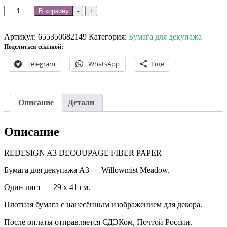
Количество
В корзину
-
+
товара
Бумага
для
Артикул:
655350682149
Категория:
Бумага для декупажа
декупажа
Поделиться ссылкой:
А3
Telegram
WhatsApp
Ещё
-
Willowmist
Meadow.
Описание
Детали
Описание
REDESIGN A3 DECOUPAGE FIBER PAPER
Бумага для декупажа А3 — Willowmist Meadow.
Один лист — 29 х 41 см.
Плотная бумага с нанесённым изображением для декора.
После оплаты отправляется СДЭКом, Почтой России. ⠀