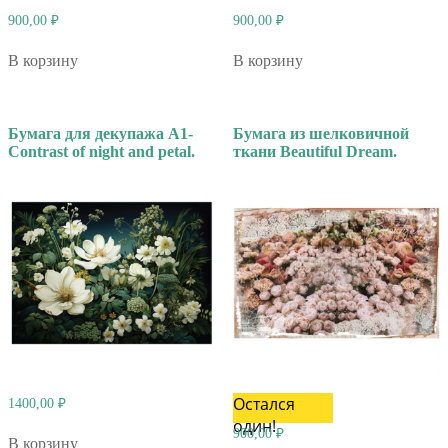
900,00
₽
900,00
₽
В корзину
В корзину
Бумага для декупажа А1-
Бумага из шелковичной
Contrast of night and petal.
ткани Beautiful Dream.
Остался
1400,00
₽
один!
900,00
₽
В корзину