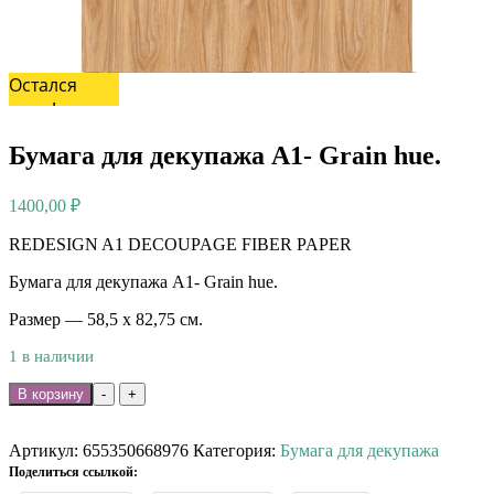
Остался
один!
Бумага для декупажа А1- Grain hue.
1400,00
₽
REDESIGN A1 DECOUPAGE FIBER PAPER
Бумага для декупажа А1- Grain hue.
Размер — 58,5 х 82,75 см.
1 в наличии
Количество
В корзину
-
+
товара
Бумага
для
Артикул:
655350668976
Категория:
Бумага для декупажа
декупажа
Поделиться ссылкой:
А1-