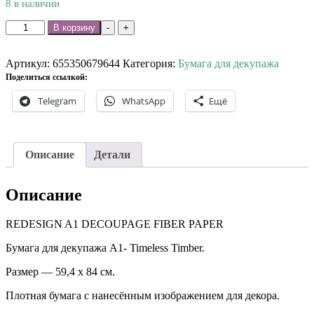
8 в наличии
Количество
В корзину
-
+
товара
Бумага
для
Артикул:
655350679644
Категория:
Бумага для декупажа
декупажа
Поделиться ссылкой:
А1-
Telegram
WhatsApp
Ещё
Timeless
Timber.
Описание
Детали
Описание
REDESIGN A1 DECOUPAGE FIBER PAPER
Бумага для декупажа А1- Timeless Timber.
Размер — 59,4 х 84 см.
Плотная бумага с нанесённым изображением для декора.