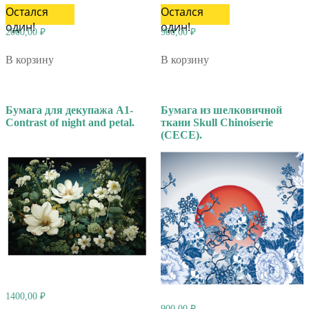
Остался
Остался
один!
один!
2000,00
₽
900,00
₽
В корзину
В корзину
Бумага для декупажа А1-
Бумага из шелковичной
Contrast of night and petal.
ткани Skull Chinoiserie
(CECE).
1400,00
₽
900,00
₽