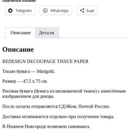
шелковичной
Поделиться ссылкой:
ткани
Telegram
WhatsApp
Ещё
бумага
Marigold.
Описание
Детали
Описание
REDESIGN DECOUPAGE TISSUE PAPER
Тисью бумага — Marigold.
Размер — 47,5 х 75 см.
Рисовая бумага (бумага из шелковичной ткани) с нанесённым
изображением для декора.
После оплаты отправляется СДЭКом, Почтой России. ⠀
Доставка оплачивается отдельно при получении товара. ⠀
В Нижнем Новгороде возможен самовывоз.