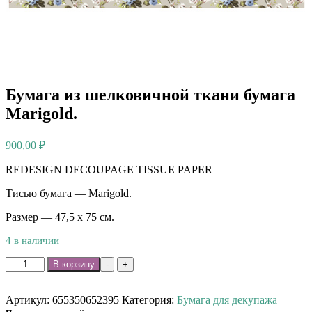
Бумага из шелковичной ткани бумага
Marigold.
900,00
₽
REDESIGN DECOUPAGE TISSUE PAPER
Тисью бумага — Marigold.
Размер — 47,5 х 75 см.
4 в наличии
Количество
В корзину
-
+
товара
Бумага
из
Артикул:
655350652395
Категория:
Бумага для декупажа