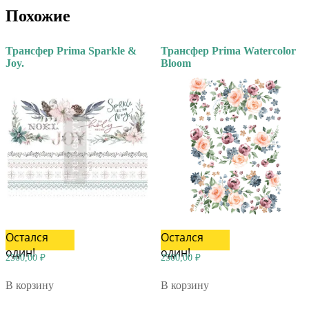
Похожие
Трансфер Prima Sparkle &
Трансфер Prima Watercolor
Joy.
Bloom
Остался
Остался
один!
один!
2500,00
₽
2500,00
₽
В корзину
В корзину