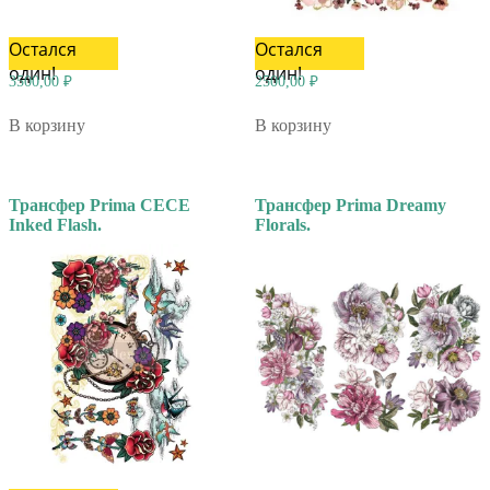
Остался
Остался
один!
один!
3500,00
₽
2500,00
₽
В корзину
В корзину
Трансфер Prima CECE
Трансфер Prima Dreamy
Inked Flash.
Florals.