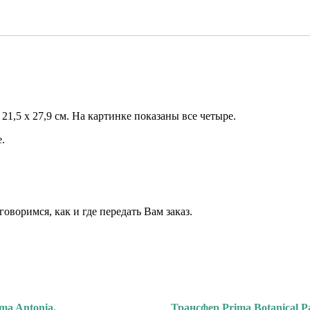
1,5 х 27,9 см. На картинке показаны все четыре.
.
 ⠀⠀
⠀
воримся, как и где передать Вам заказ.
ma Antonia.
Трансфер Prima Botanical Pa