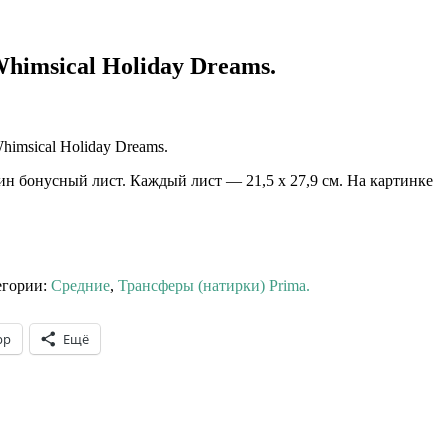
himsical Holiday Dreams.
himsical Holiday Dreams.
дин бонусный лист. Каждый лист — 21,5 х 27,9 см. На картинке
егории:
Средние
,
Трансферы (натирки) Prima.
pp
Ещё