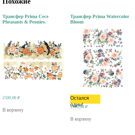
Похожие
Трансфер Prima Cece
Трансфер Prima Watercolor
Pheasants & Peonies.
Bloom
Остался
2500,00
₽
один!
2500,00
₽
В корзину
В корзину