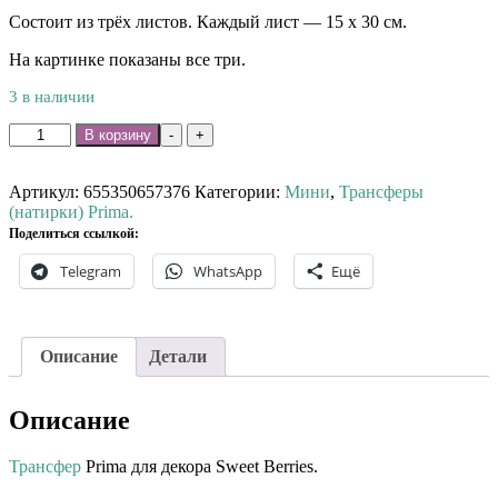
Состоит из трёх листов. Каждый лист — 15 х 30 см.
На картинке показаны все три.
3 в наличии
Количество
В корзину
-
+
товара
Трансфер
Prima
Артикул:
655350657376
Категории:
Мини
,
Трансферы
Sweet
(натирки) Prima.
Berries.
Поделиться ссылкой:
Telegram
WhatsApp
Ещё
Описание
Детали
Описание
Трансфер
Prima для декора Sweet Berries.