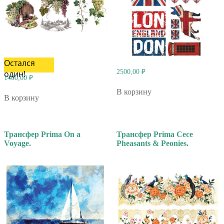
Остался
2500,00
₽
один!
1400,00
₽
В корзину
В корзину
Трансфер Prima On a
Трансфер Prima Cece
Voyage.
Pheasants & Peonies.