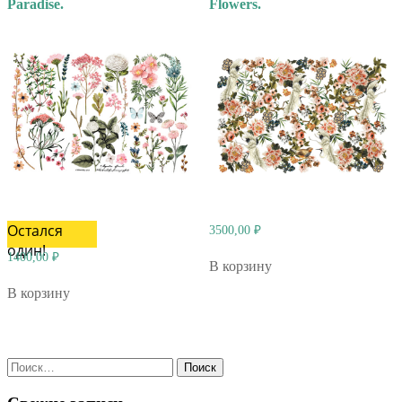
Paradise.
Flowers.
Остался
3500,00
₽
один!
1400,00
₽
В корзину
В корзину
Найти: