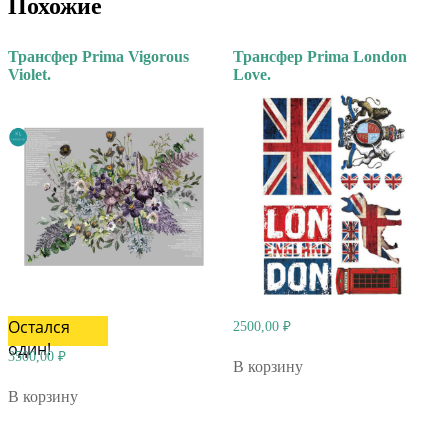
Похожие
Трансфер Prima Vigorous
Трансфер Prima London
Violet.
Love.
Остался
2500,00
₽
один!
3500,00
₽
В корзину
В корзину