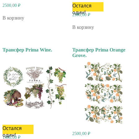
Остался
2500,00
₽
один!
2500,00
₽
В корзину
В корзину
Трансфер Prima Wine.
Трансфер Prima Orange
Grove.
Остался
2500,00
₽
один!
1400,00
₽