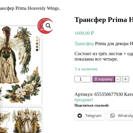
ансфер Prima Heavenly Wings.
Трансфер Prima H
1600,00
₽
Трансфер
Prima для декора H
Состоит из трёх листов + о
показаны все четыре.
3 в наличии
Количество
В корзину
-
+
товара
Трансфер
Prima
Артикул:
655350677930
Кат
Heavenly
продаже!
Wings.
Поделиться ссылкой:
Telegram
WhatsA