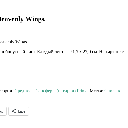
eavenly Wings.
eavenly Wings.
дин бонусный лист. Каждый лист — 21,5 х 27,9 см. На картинке
егории:
Средние
,
Трансферы (натирки) Prima.
Метка:
Снова в
pp
Ещё