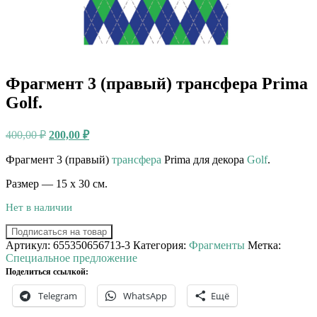
Фрагмент 3 (правый) трансфера Prima
Golf.
Первоначальная
Текущая
400,00
₽
200,00
₽
цена
цена:
составляла
Фрагмент 3 (правый)
200,00 ₽.
трансфера
Prima для декора
Golf
.
400,00 ₽.
Размер — 15 х 30 см.
Нет в наличии
Подписаться на товар
Артикул:
655350656713-3
Категория:
Фрагменты
Метка:
Специальное предложение
Поделиться ссылкой:
Telegram
WhatsApp
Ещё