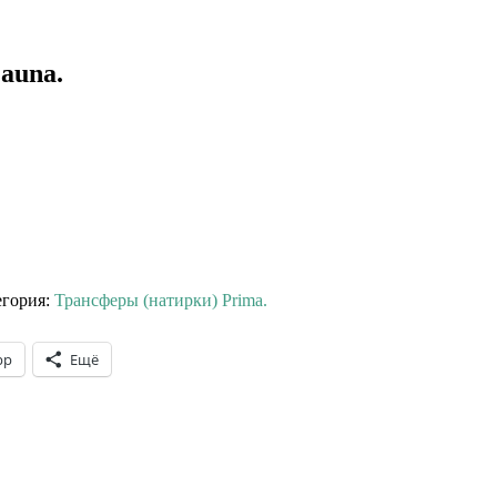
auna.
 ⠀⠀
егория:
Трансферы (натирки) Prima.
pp
Ещё