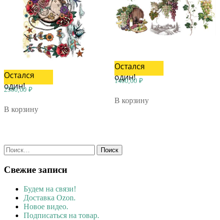
Остался
Остался
один!
1400,00
₽
один!
2500,00
₽
В корзину
В корзину
Найти:
Свежие записи
Будем на связи!
Доставка Ozon.
Новое видео.
Подписаться на товар.