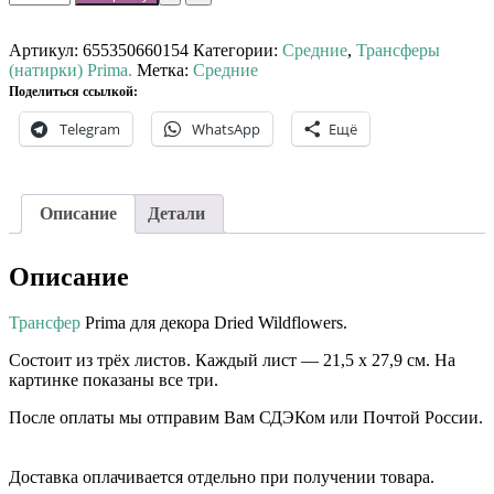
товара
Трансфер
Prima
Артикул:
655350660154
Категории:
Средние
,
Трансферы
Dried
(натирки) Prima.
Метка:
Средние
Wildflowers.
Поделиться ссылкой:
Telegram
WhatsApp
Ещё
Описание
Детали
Описание
Трансфер
Prima для декора Dried Wildflowers.
Состоит из трёх листов. Каждый лист — 21,5 х 27,9 см. На
картинке показаны все три.
После оплаты мы отправим Вам СДЭКом или Почтой России.
⠀⠀
Доставка оплачивается отдельно при получении товара. ⠀⠀