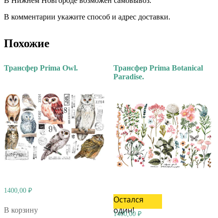
В Нижнем Новгороде возможен самовывоз.
В комментарии укажите способ и адрес доставки.
Похожие
Трансфер Prima Owl.
Трансфер Prima Botanical
Paradise.
1400,00
₽
Остался
один!
В корзину
1400,00
₽