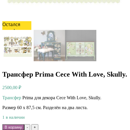
Остался
один!
Трансфер Prima Cece With Love, Skully.
2500,00
₽
Трансфер
Prima для декора Cece With Love, Skully.
Размер 60 х 87,5 см. Разделён на два листа.
1 в наличии
Количество
В корзину
-
+