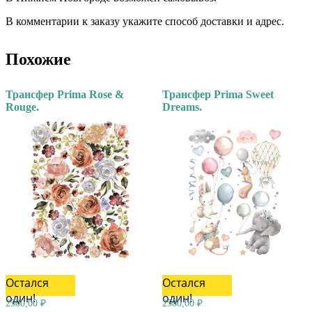
В комментарии к заказу укажите способ доставки и адрес.
Похожие
Трансфер Prima Rose &
Трансфер Prima Sweet
Rouge.
Dreams.
Остался
Остался
один!
один!
2500,00
₽
2500,00
₽