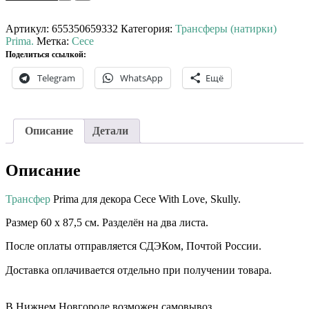
товара
Трансфер
Prima
Артикул:
655350659332
Категория:
Трансферы (натирки)
Cece
Prima.
Метка:
Cece
With
Поделиться ссылкой:
Love,
Telegram
WhatsApp
Ещё
Skully.
Описание
Детали
Описание
Трансфер
Prima для декора Cece With Love, Skully.
Размер 60 х 87,5 см. Разделён на два листа.
После оплаты отправляется СДЭКом, Почтой России.
Доставка оплачивается отдельно при получении товара. ⠀⠀
⠀⠀
В Нижнем Новгороде возможен самовывоз.