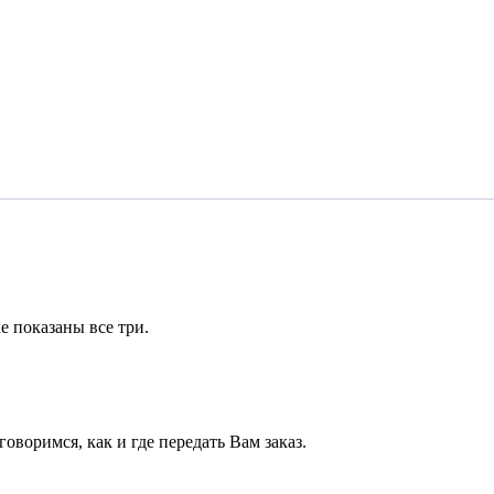
е показаны все три.
 ⠀⠀
⠀
воримся, как и где передать Вам заказ.