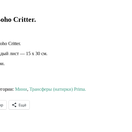
ho Critter.
ho Critter.⠀
дый лист — 15 х 30 см.
ри.
егории:
Мини
,
Трансферы (натирки) Prima.
pp
Ещё