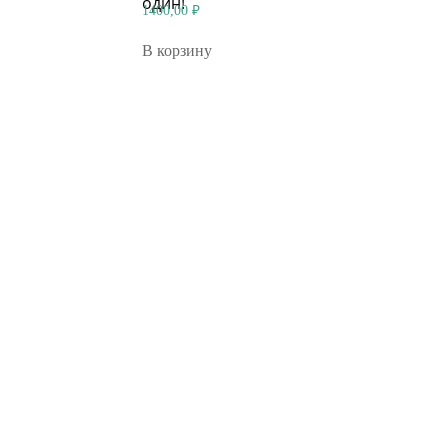
один!
1400,00
₽
В корзину