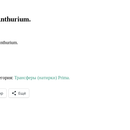
nthurium.
nthurium.
егория:
Трансферы (натирки) Prima.
pp
Ещё