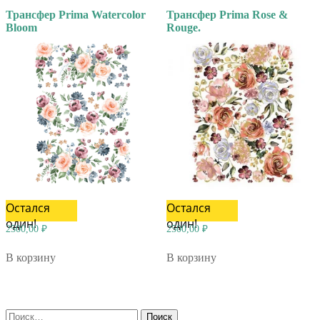
Трансфер Prima Watercolor
Трансфер Prima Rose &
Bloom
Rouge.
Остался
Остался
один!
один!
2500,00
₽
2500,00
₽
В корзину
В корзину
Найти: