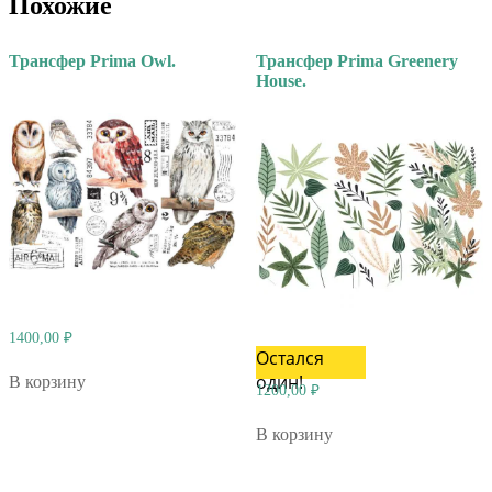
Похожие
Трансфер Prima Owl.
Трансфер Prima Greenery
House.
1400,00
₽
Остался
один!
В корзину
1200,00
₽
В корзину