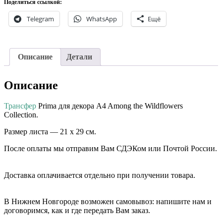
Among
Поделиться ссылкой:
the
Telegram
WhatsApp
Ещё
Wildflowers
Collection.
Описание
Детали
Описание
Трансфер
Prima для декора A4 Among the Wildflowers
Collection.
Размер листа — 21 х 29 см.
После оплаты мы отправим Вам СДЭКом или Почтой России.
⠀⠀
Доставка оплачивается отдельно при получении товара. ⠀⠀
⠀⠀
В Нижнем Новгороде возможен самовывоз: напишите нам и
договоримся, как и где передать Вам заказ.