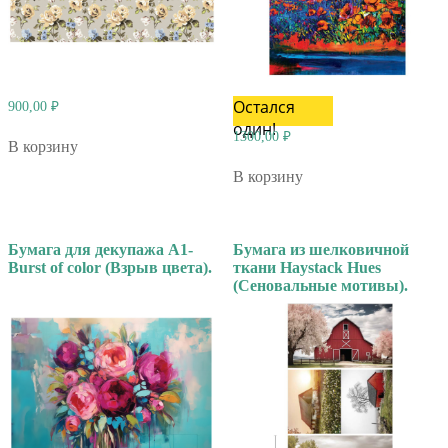
Остался
900,00
₽
один!
1300,00
₽
В корзину
В корзину
Бумага для декупажа А1-
Бумага из шелковичной
Burst of color (Взрыв цвета).
ткани Haystack Hues
(Сеновальные мотивы).