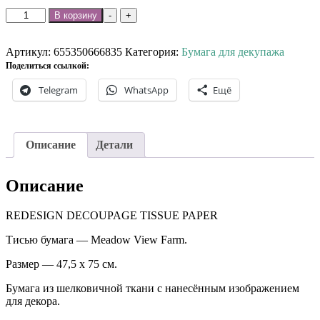
Количество
В корзину
-
+
товара
Бумага
из
Артикул:
655350666835
Категория:
Бумага для декупажа
шелковичной
Поделиться ссылкой:
ткани
Telegram
WhatsApp
Ещё
Meadow
View
Farm.
Описание
Детали
Описание
REDESIGN DECOUPAGE TISSUE PAPER
Тисью бумага — Meadow View Farm.
Размер — 47,5 х 75 см.
Бумага из шелковичной ткани с нанесённым изображением
для декора.