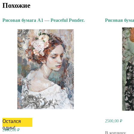
Похожие
Рисовая бумага А1 — Peaceful Ponder.
Рисовая бума
Остался
2500,00
₽
один!
2000,00
₽
В корзину