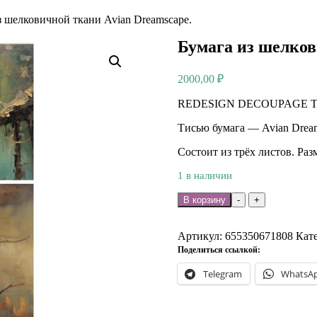
з шелковичной ткани Avian Dreamscape.
Бумага из шелков
2000,00
₽
REDESIGN DECOUPAGE T
Тисью бумага — Avian Dream
Состоит из трёх листов. Раз
1 в наличии
Количество
В корзину
-
+
товара
Бумага
из
Артикул:
655350671808
Кат
шелковичной
Поделиться ссылкой:
ткани
Telegram
WhatsA
Avian
Dreamscape.