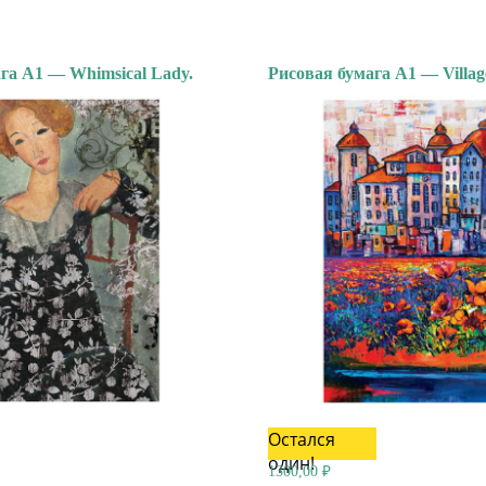
га А1 — Whimsical Lady.
Рисовая бумага А1 — Village
Остался
один!
1300,00
₽