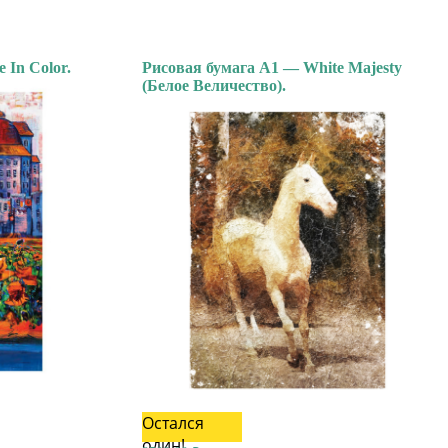
 In Color.
Рисовая бумага А1 — White Majesty
(Белое Величество).
Остался
один!