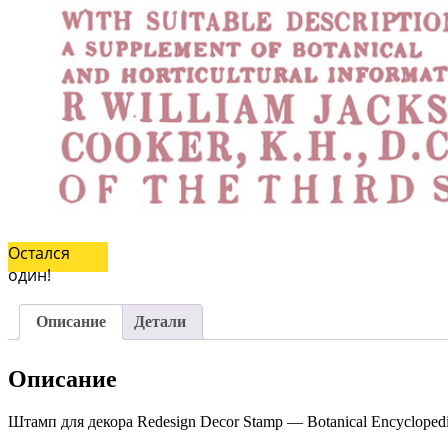
Остался
один!
Описание
Детали
Описание
Штамп для декора Redesign Decor Stamp — Botanical Encyclopedi