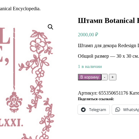
nical Encyclopedia.
Штамп Botanical E
2000,00
₽
Штамп для декора Redesign D
Общий размер — 30 х 30 см.
1 в наличии
Количество
В корзину
-
+
товара
Штамп
Botanical
Артикул:
655350651176
Кат
Encyclopedia.
Поделиться ссылкой:
Telegram
WhatsA